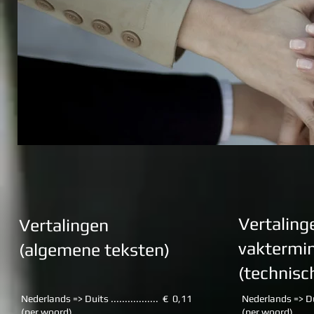
Vertaling
Vertalingen
vaktermin
(algemene teksten)
(technisc
Nederlands => Duits ................. € 0,11
Nederlands => Duit
​(per woord)
(per woord)