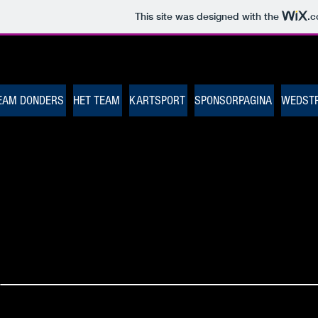
This site was designed with the
.
EAM DONDERS
HET TEAM
KARTSPORT
SPONSORPAGINA
WEDSTR